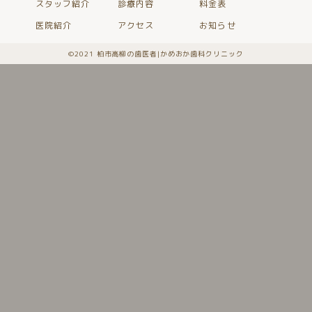
スタッフ紹介
診療内容
料金表
医院紹介
アクセス
お知らせ
©️2021 柏市高柳の歯医者|かめおか歯科クリニック